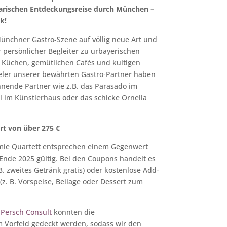
inarischen Entdeckungsreise durch München –
k!
 Münchner Gastro-Szene auf völlig neue Art und
hr persönlicher Begleiter zu urbayerischen
n Küchen, gemütlichen Cafés und kultigen
eler unserer bewährten Gastro-Partner haben
nende Partner wie z.B. das Parasado im
ll im Künstlerhaus oder das schicke Ornella
rt von über 275 €
mie Quartett entsprechen einem Gegenwert
 Ende 2025 gültig. Bei den Coupons handelt es
B. zweites Getränk gratis) oder kostenlose Add-
z. B. Vorspeise, Beilage oder Dessert zum
n
Persch Consult
konnten die
m Vorfeld gedeckt werden, sodass wir den