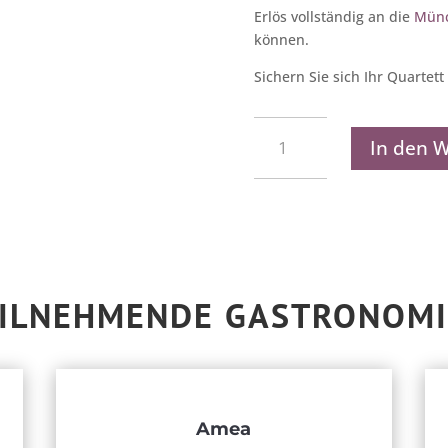
Erlös vollständig an die
Münc
können.
Sichern Sie sich Ihr Quartett
Münchner
Gastronomiequartett
In den 
2024/25
Menge
ILNEHMENDE GASTRONOM
Amea