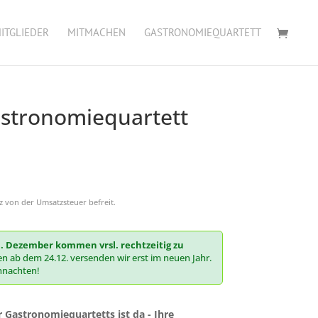
ITGLIEDER
MITMACHEN
GASTRONOMIEQUARTETT
stronomiequartett
 von der Umsatzsteuer befreit.
1. Dezember kommen vrsl. rechtzeitig zu
n ab dem 24.12. versenden wir erst im neuen Jahr.
hnachten!
 Gastronomiequartetts ist da - Ihre