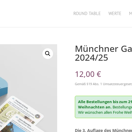
ROUND TABLE
WERTE
M
Münchner Ga
2024/25
12,00
€
Gemäß §19 Abs. 1 Umsatzsteuergesetz
Alle Bestellungen bis zum 2
Weihnachten an.
Bestellunge
Wir wünschen allen Frohe Wei
Die 3. Auflage des Münchner